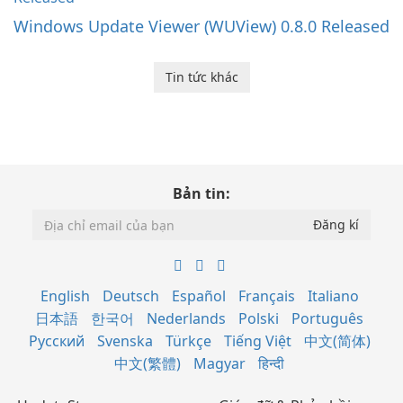
Windows Update Viewer (WUView) 0.8.0 Released
Tin tức khác
Bản tin:
English
Deutsch
Español
Français
Italiano
日本語
한국어
Nederlands
Polski
Português
Русский
Svenska
Türkçe
Tiếng Việt
中文(简体)
中文(繁體)
Magyar
हिन्दी