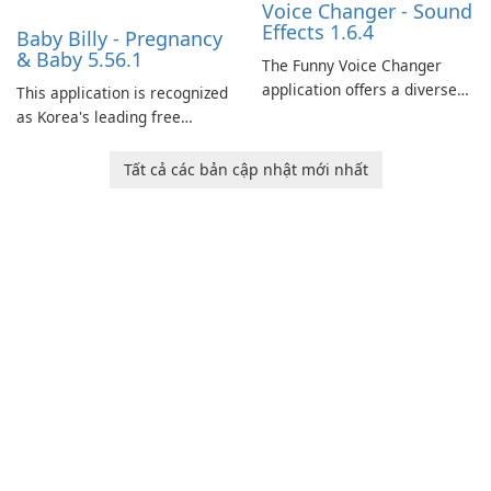
Voice Changer - Sound
Effects 1.6.4
Baby Billy - Pregnancy
& Baby 5.56.1
The Funny Voice Changer
application offers a diverse
This application is recognized
selection of over 50 sound
as Korea's leading free
and voice effects, providing
platform for pregnancy and
users with robust
baby tracking, offering
Tất cả các bản cập nhật mới nhất
customization options for
essential healthcare tips and
voice modification.
doctor-approved articles.