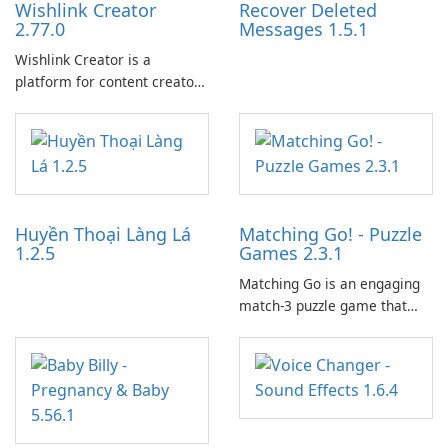
Wishlink Creator
Recover Deleted
2.77.0
Messages 1.5.1
Wishlink Creator is a
platform for content creators
designed to monetize their
work through built-in brand
partnerships and integrated
tools for content distribution
and audience engagement.
Huyền Thoại Làng Lá
Matching Go! - Puzzle
1.2.5
Games 2.3.1
Matching Go is an engaging
match-3 puzzle game that
invites players to join Chloe
and her charming corgi,
Ollie, on an adventurous
journey across diverse
landscapes.