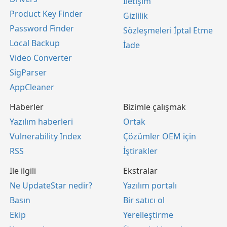
İletişim
Product Key Finder
Gizlilik
Password Finder
Sözleşmeleri İptal Etme
Local Backup
İade
Video Converter
SigParser
AppCleaner
Haberler
Bizimle çalışmak
Yazılım haberleri
Ortak
Vulnerability Index
Çözümler OEM için
RSS
İştirakler
Ile ilgili
Ekstralar
Ne UpdateStar nedir?
Yazılım portalı
Basın
Bir satıcı ol
Ekip
Yerelleştirme