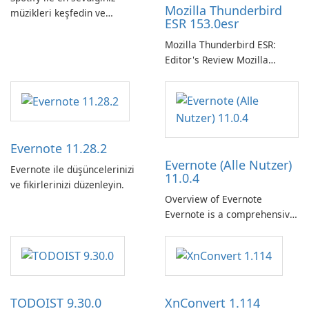
Mozilla Thunderbird
müzikleri keşfedin ve
ESR 153.0esr
yayınlayın.
Mozilla Thunderbird ESR:
Editor's Review Mozilla
Thunderbird ESR (Extended
Support Release) is the long-
term support channel of the
Thunderbird desktop email
client designed for
Evernote 11.28.2
organizations and users who
Evernote (Alle Nutzer)
need predictable …
Evernote ile düşüncelerinizi
11.0.4
ve fikirlerinizi düzenleyin.
Overview of Evernote
Evernote is a comprehensive
note-taking and organization
software designed to help
users capture, organize, and
access information across
multiple devices.
TODOIST 9.30.0
XnConvert 1.114