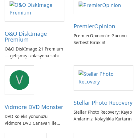
PremierOpinion
O&O DiskImage
PremierOpinion'ın Gücünü
Premium
Serbest Bırakın!
O&O DiskImage 21 Premium
— gelişmiş izolasyona sahip
güçlü, Alman yapımı tam
sistem yedekleme
V
Stellar Photo Recovery
Vidmore DVD Monster
Stellar Photo Recovery: Kayıp
DVD Koleksiyonunuzu
Anılarınızı Kolaylıkla Kurtarın
Vidmore DVD Canavarı ile
Açın