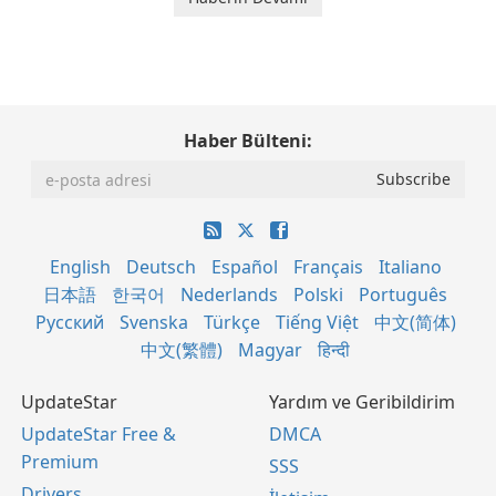
Haber Bülteni:
English
Deutsch
Español
Français
Italiano
日本語
한국어
Nederlands
Polski
Português
Русский
Svenska
Türkçe
Tiếng Việt
中文(简体)
中文(繁體)
Magyar
हिन्दी
UpdateStar
Yardım ve Geribildirim
UpdateStar Free &
DMCA
Premium
SSS
Drivers