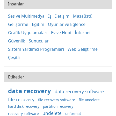
İnsanlar
Ses ve Multimedya
İş
İletişim
Masaüstü
Geliştirme
Eğitim
Oyunlar ve Eğlence
Grafik Uygulamaları
Ev ve Hobi
İnternet
Güvenlik
Sunucular
Sistem Yardımcı Programları
Web Geliştirme
Çeşitli
Etiketler
data recovery
data recovery software
file recovery
file recovery software
file undelete
hard disk recovery
partition recovery
undelete
recovery software
unformat