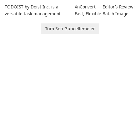
TODOIST by Doist Inc. is a
XnConvert — Editor’s Review:
versatile task management
Fast, Flexible Batch Image
tool designed to help
Converter for Windows,
individuals and teams
macOS and Linux XnConvert
Tüm Son Güncellemeler
organize their work and
is a polished, cross-platform
increase productivity.
batch image processor from
XnSoft that balances depth
and simplicity.