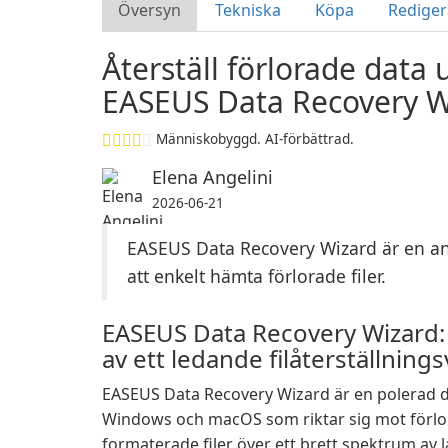
Översyn
Tekniska
Köpa
Rediger
Återställ förlorade dat
EASEUS Data Recovery W
Människobyggd. AI-förbättrad.
Elena Angelini
2026-06-21
EASEUS Data Recovery Wizard är en a
att enkelt hämta förlorade filer.
EASEUS Data Recovery Wizard:
av ett ledande filåterställning
EASEUS Data Recovery Wizard är en polerad da
Windows och macOS som riktar sig mot förlor
formaterade filer över ett brett spektrum av