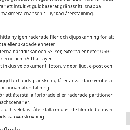
 ett intuitivt guidbaserat gränssnitt, snabba
 maximera chansen till lyckad återställning.
itta nyligen raderade filer och djupskanning för att
ta eller skadade enheter.
interna hårddiskar och SSD:er, externa enheter, USB-
meror och RAID-arrayer.
 inklusive dokument, foton, videor, ljud, e-post och
ggd förhandsgranskning låter användare verifiera
eor) innan återställning.
ör att återställa förlorade eller raderade partitioner
schscenarier.
ka och selektivt återställa endast de filer du behöver
ndvika överskrivning.
sflöde