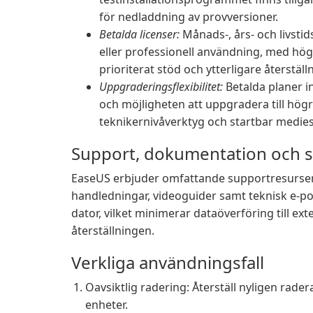
för nedladdning av provversioner.
Betalda licenser:
Månads-, års- och livstids
eller professionell användning, med hög
prioriterat stöd och ytterligare återstäl
Uppgraderingsflexibilitet:
Betalda planer i
och möjligheten att uppgradera till högr
teknikernivåverktyg och startbar medie
Support, dokumentation och 
EaseUS erbjuder omfattande supportresurser i
handledningar, videoguider samt teknisk e-pos
dator, vilket minimerar dataöverföring till e
återställningen.
Verkliga användningsfall
Oavsiktlig radering: Återställ nyligen rad
enheter.