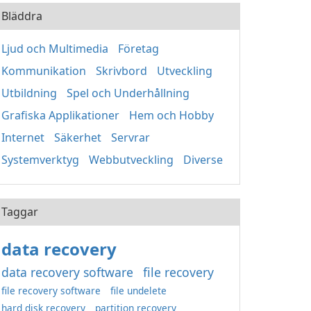
Bläddra
Ljud och Multimedia
Företag
Kommunikation
Skrivbord
Utveckling
Utbildning
Spel och Underhållning
Grafiska Applikationer
Hem och Hobby
Internet
Säkerhet
Servrar
Systemverktyg
Webbutveckling
Diverse
Taggar
data recovery
data recovery software
file recovery
file recovery software
file undelete
hard disk recovery
partition recovery