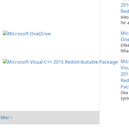
201
Red
Vikt
för 
Visu
Mic
appl
One
Effe
filh
Micr
Mic
One
Vis
201
Red
Pac
Öka 
sys
med
Visu
Redi
Mer ›
Pack