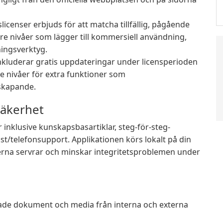
licenser erbjuds för att matcha tillfällig, pågående
re nivåer som lägger till kommersiell användning,
lningsverktyg.
nkluderar gratis uppdateringar under licensperioden
e nivåer för extra funktioner som
skapande.
säkerhet
nklusive kunskapsbasartiklar, steg-för-steg-
t/telefonsupport. Applikationen körs lokalt på din
xterna servrar och minskar integritetsproblemen under
erade dokument och media från interna och externa