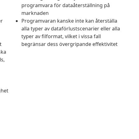
programvara för dataåterställning på
marknaden
er
Programvaran kanske inte kan återställa
alla typer av dataförlustscenarier eller alla
typer av filformat, vilket i vissa fall
t
begränsar dess övergripande effektivitet
ska
ls,
ghet