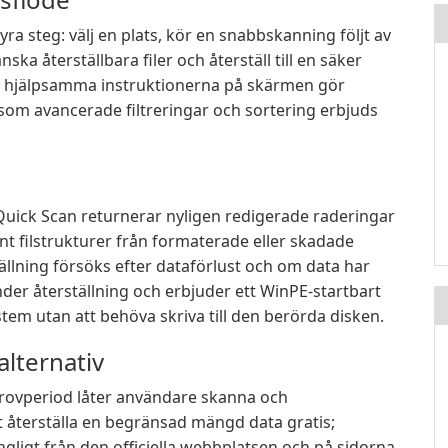
fyra steg: välj en plats, kör en snabbskanning följt av
a återställbara filer och återställ till en säker
de hjälpsamma instruktionerna på skärmen gör
 som avancerade filtreringar och sortering erbjuds
uick Scan returnerar nyligen redigerade raderingar
t filstrukturer från formaterade eller skadade
llning försöks efter dataförlust och om data har
der återställning och erbjuder ett WinPE-startbart
ystem utan att behöva skriva till den berörda disken.
alternativ
ovperiod låter användare skanna och
t återställa en begränsad mängd data gratis;
ngligt från den officiella webbplatsen och på sidorna