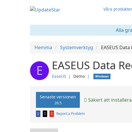
Våra produkte
Alla gr
Hemma
Systemverktyg
EASEUS Data 
EASEUS Data Re
E
EaseUS
❘
Demo
❘
Windows
Senaste versionen
Säkert att installera
20.5
Report a Problem