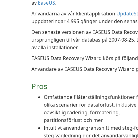
av
EaseUS
.
Användarna av vår klientapplikation
UpdateSt
uppdateringar 4 995 gånger under den sena
Den senaste versionen av EASEUS Data Recover
ursprungligen till vår databas på 2007-08-25.
av alla installationer.
EASEUS Data Recovery Wizard körs på följan
Användare av EASEUS Data Recovery Wizard gav
Pros
Omfattande filåterställningsfunktioner 
olika scenarier för dataförlust, inklusive
oavsiktlig radering, formatering,
partitionsförlust och mer
Intuitivt användargränssnitt med steg-fö
steg-vägledning gör det användarvänlig