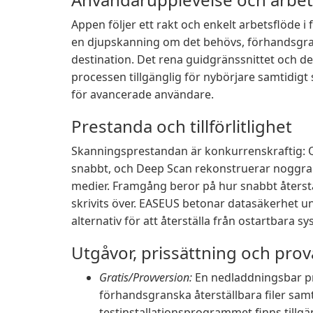
Appen följer ett rakt och enkelt arbetsflöde i 
en djupskanning om det behövs, förhandsgransk
destination. Det rena guidgränssnittet och 
processen tillgänglig för nybörjare samtidigt
för avancerade användare.
Prestanda och tillförlitlighet
Skanningsprestandan är konkurrenskraftig: Q
snabbt, och Deep Scan rekonstruerar noggran
medier. Framgång beror på hur snabbt återstä
skrivits över. EASEUS betonar datasäkerhet un
alternativ för att återställa från ostartbara s
Utgåvor, prissättning och prov
Gratis/Provversion:
En nedladdningsbar pr
förhandsgranska återställbara filer sam
testinstallationsprogrammet finns tillgä