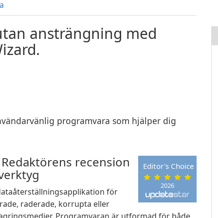
a
a utan ansträngning med
izard.
nvändarvänlig programvara som hjälper dig
 Redaktörens recension
Editor's Choice
sverktyg
2026
taåterställningsapplikation för
ade, raderade, korrupta eller
 lagringsmedier. Programvaran är utformad för både