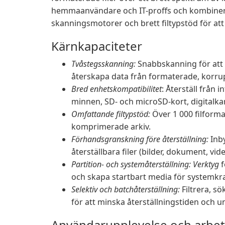
hemmaanvändare och IT-proffs och kombinerar
skanningsmotorer och brett filtypstöd för att
Kärnkapaciteter
Tvåstegsskanning:
Snabbskanning för att h
återskapa data från formaterade, korrup
Bred enhetskompatibilitet
: Återställ från 
minnen, SD- och microSD-kort, digitalka
Omfattande filtypstöd:
Över 1 000 filformat
komprimerade arkiv.
Förhandsgranskning före återställning:
Inby
återställbara filer (bilder, dokument, vid
Partition- och systemåterställning: Verktyg
f
och skapa startbart media för systemkra
Selektiv och batchåterställning:
Filtrera, sö
för att minska återställningstiden och u
Användarupplevelse och arbet